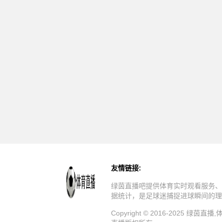
友情链接:
绿茵直播吧提供体育实时观看服务、
据统计，是足球迷捕捉进球瞬间的理
Copyright © 2016-202