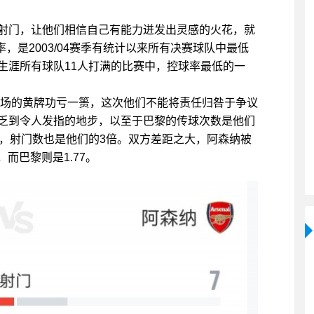
射门，让他们相信自己有能力迸发出灵感的火花，就
率，是2003/04赛季有统计以来所有决赛球队中最低
生涯所有球队11人打满的比赛中，控球率最低的一
半场的黄牌功亏一篑，这次他们不能将责任归咎于争议
乏到令人发指的地步，以至于巴黎的传球次数是他们
倍，射门数也是他们的3倍。双方差距之大，阿森纳被
而巴黎则是1.77。