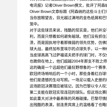
电讯报》记者Oliver Brown撰文，批评了
Oliver Brown文章标题《阿森纳的这些斗
当你放眼望去，目光越过满地的金色纸屑和巴
笼中。
对于这些球员来说，残酷的现实是，他们并没
利，而是只想着如何避免输球。他们没有抓住
溃，而是固执地守着那微弱的领先优势，仿佛
球大战，最终加布里埃尔的点球失手，以一种
当皮球高高飞过萨福诺夫把手的球门时，不仅
也跪倒在地上，他们超越2004年那支不败之
这的确是一个远超他们最狂野想象的一个赛季
欧冠终场哨响后的一个小时，那些身着红白球
他们是遗憾的生动写照。一场足以载入史册的
这场欧冠决赛理应被铭记，因为巴黎以令人叹
第二支能在欧冠实现连冠的球队。但这场比赛
如此重大对决中最悬殊的风格碰撞。巴黎尽情
出残酷的表演，就连贵宾席上的温格看了也略