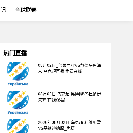
快讯
全球联赛
热门直播
08月02日_普莱西亚VS敖德萨黑海
人 乌克超直播 免费在线
08月02日 乌克超 奥博隆VS杜纳伊
夫齐[在线观看]
2026年08月02日 乌克超:利维贝雷
VS基辅迪纳摩_免费