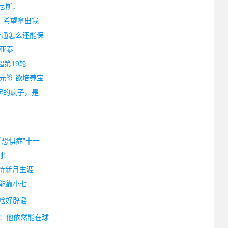
门尼斯，
，希望拿出我
斯通怎么还能保
亚泰
超第19轮
元签 欲培养宝
起的疯子，是
恐惧症”十一
刻！
期待新月生涯
只能靠小七
没啥好辟谣
！他依然能在球