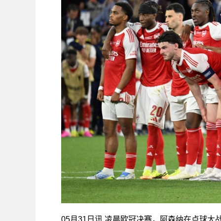
05月31日讯 凌晨欧冠决赛，阿森纳在点球