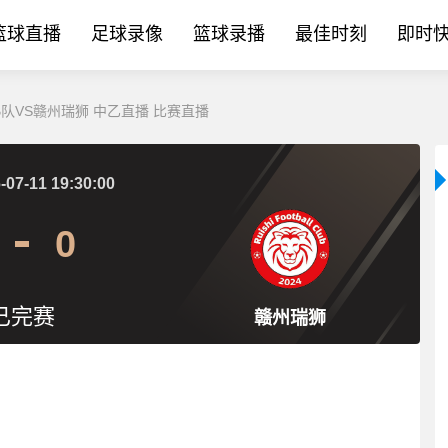
篮球直播
足球录像
篮球录播
最佳时刻
即时
B队VS赣州瑞狮 中乙直播 比赛直播
-07-11 19:30:00
0
已完赛
赣州瑞狮