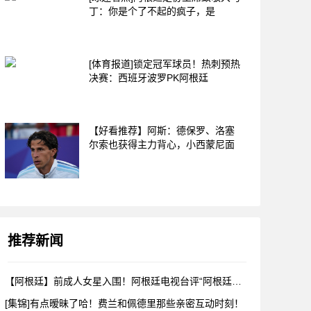
丁：你是个了不起的疯子，是
[体育报道]锁定冠军球员！热刺预热
决赛：西班牙波罗PK阿根廷
【好看推荐】阿斯：德保罗、洛塞
尔索也获得主力背心，小西蒙尼面
推荐新闻
【阿根廷】前成人女星入围！阿根廷电视台评“阿根廷恐惧症”十一
[集锦]有点暧昧了哈！费兰和佩德里那些亲密互动时刻！