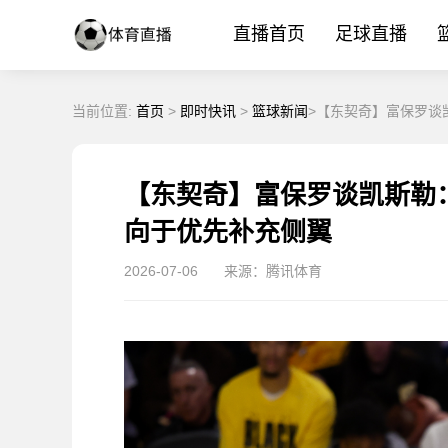
直播首页
足球直播
当前位置:
首页
>
即时快讯
>
篮球新闻
>【东契奇】富保罗谈
【东契奇】富保罗谈凯斯勒
向于优先补充侧翼
2026-07-06
来源：腾讯体育