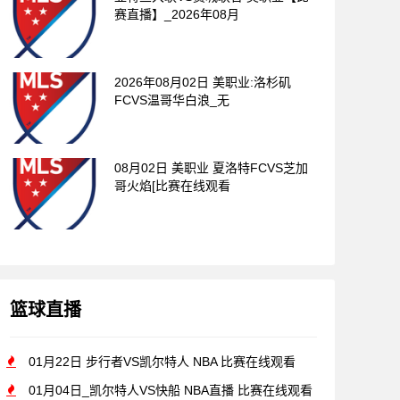
赛直播】_2026年08月
2026年08月02日 美职业:洛杉矶
FCVS温哥华白浪_无
08月02日 美职业 夏洛特FCVS芝加
哥火焰[比赛在线观看
篮球直播
01月22日 步行者VS凯尔特人 NBA 比赛在线观看
01月04日_凯尔特人VS快船 NBA直播 比赛在线观看