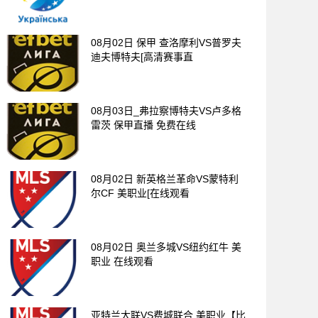
08月02日 保甲 查洛摩利VS普罗夫
迪夫博特夫[高清赛事直
08月03日_弗拉察博特夫VS卢多格
雷茨 保甲直播 免费在线
08月02日 新英格兰革命VS蒙特利
尔CF 美职业[在线观看
08月02日 奥兰多城VS纽约红牛 美
职业 在线观看
亚特兰大联VS费城联合 美职业【比