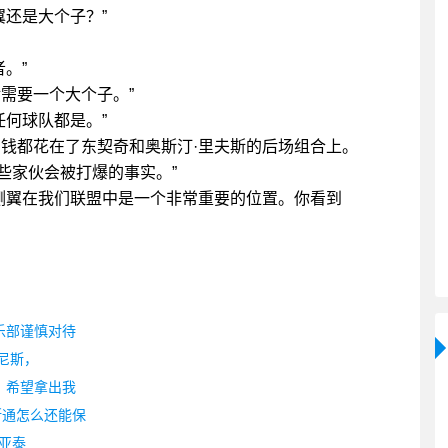
翼还是大个子？”
。”
需要一个大个子。”
任何球队都是。”
的钱都花在了东契奇和奥斯汀·里夫斯的后场组合上。
些家伙会被打爆的事实。”
。侧翼在我们联盟中是一个非常重要的位置。你看到
乐部谨慎对待
门尼斯，
，希望拿出我
斯通怎么还能保
亚泰