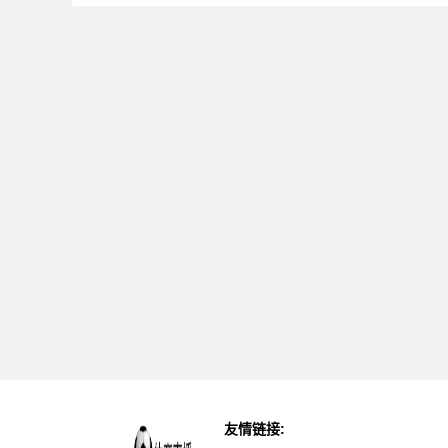
友情链接: