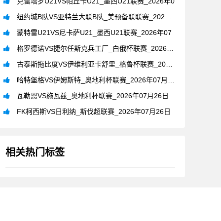
克雷塔罗U21VS帕丘卡U21_墨西U21联赛_2026年0
纽约城B队VS亚特兰大联B队_美预备联联赛_2026年07月
蒙特雷U21VS尼卡萨U21_墨西U21联赛_2026年07
格罗德诺VS捷尔任斯克兵工厂_白俄杯联赛_2026年07月2
古泰斯拖比度VS伊维利亚卡舒里_格鲁杯联赛_2026年07月
哈特堡格VS伊姆斯特_奥地利杯联赛_2026年07月26日
瓦勒恩VS施瓦兹_奥地利杯联赛_2026年07月26日
FK柯西斯VS日利纳_斯伐超联赛_2026年07月26日
相关热门标签