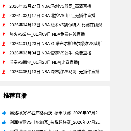
2026年02月27日 NBA:马刺VS篮网_高清直播
2026年03月17日 CBA:北控VS山西_无插件直播
2026年04月13日 NBA 魔术VS凯尔特人 比赛在线观
热火VS公牛_01月09日 NBA免费在线直播
2026年01月23日 NBA-G:诺布尔斯维尔爆炸VS威斯
2026年03月04日 NBA:雷霆VS公牛_免费直播
活塞VS掘金_01月28日 NBA[比赛直播]
2026年05月13日 NBA:森林狼VS马刺_无插件直播
推荐直播
奥洛穆茨VS亚布洛内茨_捷甲联赛_2026年07月26日
利耶帕亚VS叶尔加瓦_拉脱超联赛_2026年07月26日