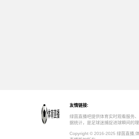
友情链接:
绿茵直播吧提供体育实时观看服务、
据统计，是足球迷捕捉进球瞬间的理
Copyright © 2016-202