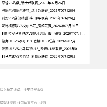
草蜢VS洛桑_瑞士超联赛_2026年07月26日
巴塞尔VS塞尔维特_瑞士超联赛_2026年07月26日
利恩VS斯托姆加斯特_挪甲联赛_2026年07月26日
沃特福德联VS戈尔韦联_爱超联赛_2026年07月26日
科斯特罗马斯巴达VS伊凡诺沃_俄甲联赛_2026年07月26
捷克U18VS冰岛U18_欧锦U18B联赛_2026年07月
波黑U18VS北马其顿U18_欧锦U18B联赛_2026年0
科马尔诺VS特伦钦_斯伐超联赛_2026年07月26日
接入稳定线路，还支持赛事数
,中超看球绿茵,绿茵体育平台 -绿茵