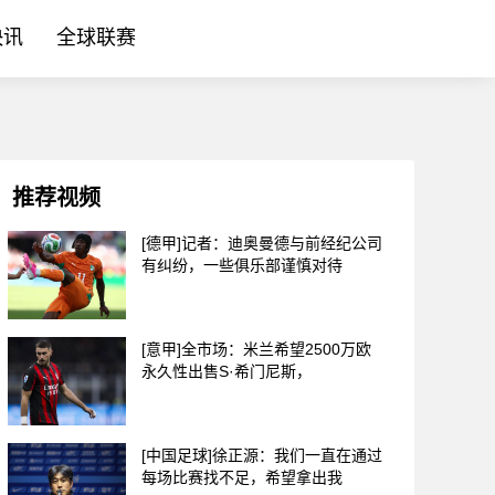
快讯
全球联赛
推荐视频
[德甲]记者：迪奥曼德与前经纪公司
有纠纷，一些俱乐部谨慎对待
[意甲]全市场：米兰希望2500万欧
永久性出售S·希门尼斯，
[中国足球]徐正源：我们一直在通过
每场比赛找不足，希望拿出我