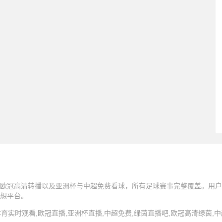
欧冠高清转播以及亚洲杯与中超免费看球，所有足球赛事完整覆盖。用户
想平台。
5 绿茵直播,体育实时观看,欧冠直播,亚洲杯直播,中超免费,绿茵直播吧,欧冠高清绿茵