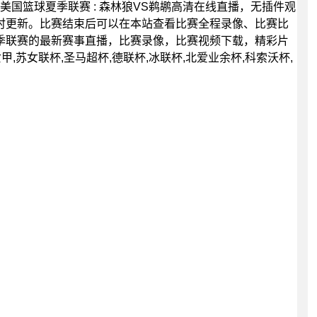
30分，美国篮球夏季联赛 : 森林狼VS鹈鹕高清在线直播，无插件观
时更新。比赛结束后可以在本站查看比赛全程录像、比赛比
季联赛的最新赛事直播，比赛录像，比赛视频下载，精彩片
甲,苏女联杯,圣马超杯,德联杯,冰联杯,北爱业余杯,科索沃杯,
。