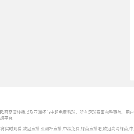
欧冠高清转播以及亚洲杯与中超免费看球，所有足球赛事完整覆盖。用户
想平台。
5 绿茵直播,体育实时观看,欧冠直播,亚洲杯直播,中超免费,绿茵直播吧,欧冠高清绿茵