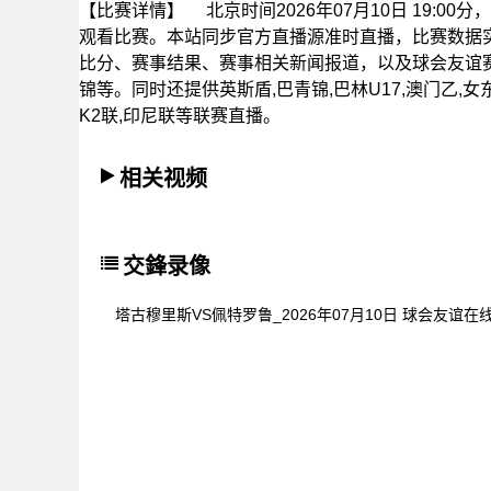
【比赛详情】
北京时间2026年07月10日 19:
观看比赛。本站同步官方直播源准时直播，比赛数据
比分、赛事结果、赛事相关新闻报道，以及球会友谊
锦等。同时还提供英斯盾,巴青锦,巴林U17,澳门乙,女东
K2联,印尼联等联赛直播。
相关视频
交鋒录像
塔古穆里斯VS佩特罗鲁_2026年07月10日 球会友谊在