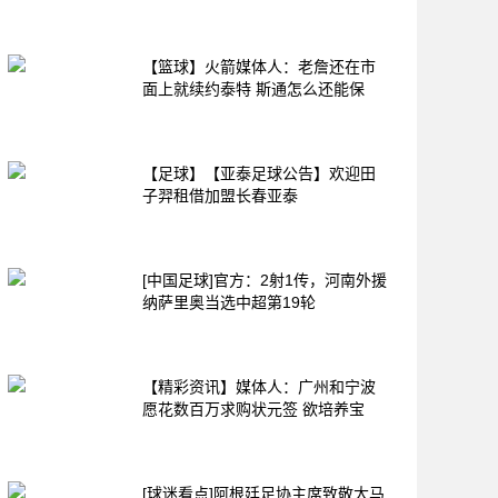
【篮球】火箭媒体人：老詹还在市
面上就续约泰特 斯通怎么还能保
【足球】【亚泰足球公告】欢迎田
子羿租借加盟长春亚泰
[中国足球]官方：2射1传，河南外援
纳萨里奥当选中超第19轮
【精彩资讯】媒体人：广州和宁波
愿花数百万求购状元签 欲培养宝
[球迷看点]阿根廷足协主席致敬大马