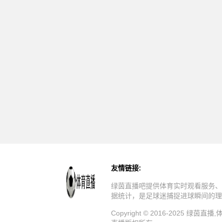
友情链接:
绿茵直播吧提供体育实时观看服务、
据统计，是足球迷捕捉进球瞬间的理
Copyright © 2016-202