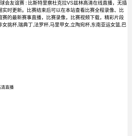
00分，球会友谊赛 : 比斯特里察杜克拉VS兹林高清在线直播，无插
据实时更新。比赛结束后可以在本站查看比赛全程录像、比
谊赛的最新赛事直播，比赛录像，比赛视频下载，精彩片段
女挑杯,瑞典丁,法罗杯,马里甲女,立陶宛杯,东南亚运女篮,巴
高清直播