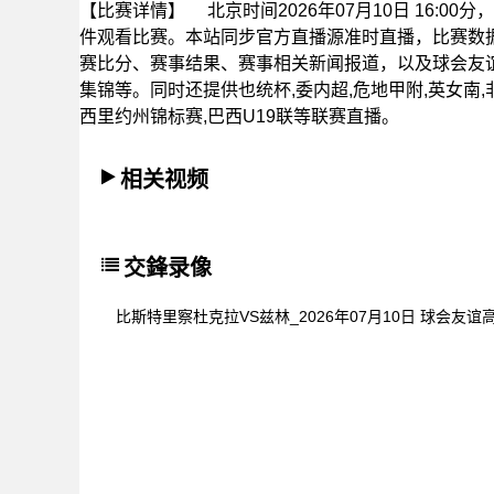
【比赛详情】
北京时间2026年07月10日 16:
件观看比赛。本站同步官方直播源准时直播，比赛数
赛比分、赛事结果、赛事相关新闻报道，以及球会友
集锦等。同时还提供也统杯,委内超,危地甲附,英女南,非
西里约州锦标赛,巴西U19联等联赛直播。
相关视频
交鋒录像
比斯特里察杜克拉VS兹林_2026年07月10日 球会友谊