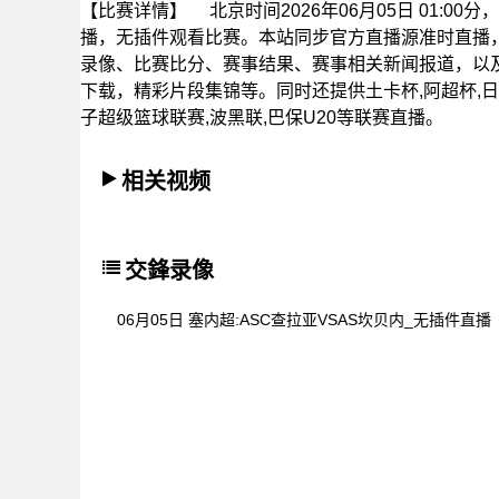
【比赛详情】
北京时间2026年06月05日 01:0
播，无插件观看比赛。本站同步官方直播源准时直播
录像、比赛比分、赛事结果、赛事相关新闻报道，以
下载，精彩片段集锦等。同时还提供土卡杯,阿超杯,日女
子超级篮球联赛,波黑联,巴保U20等联赛直播。
相关视频
交鋒录像
06月05日 塞内超:ASC查拉亚VSAS坎贝内_无插件直播