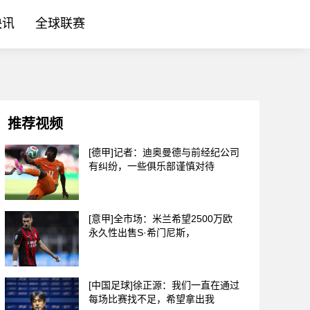
快讯
全球联赛
推荐视频
[德甲]记者：迪奥曼德与前经纪公司
有纠纷，一些俱乐部谨慎对待
[意甲]全市场：米兰希望2500万欧
永久性出售S·希门尼斯，
[中国足球]徐正源：我们一直在通过
每场比赛找不足，希望拿出我