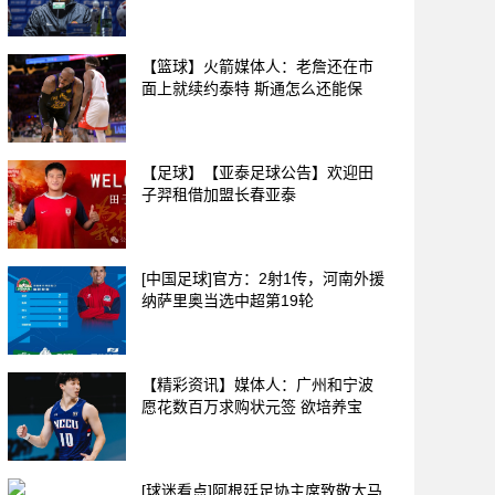
【篮球】火箭媒体人：老詹还在市
面上就续约泰特 斯通怎么还能保
【足球】【亚泰足球公告】欢迎田
子羿租借加盟长春亚泰
[中国足球]官方：2射1传，河南外援
纳萨里奥当选中超第19轮
【精彩资讯】媒体人：广州和宁波
愿花数百万求购状元签 欲培养宝
[球迷看点]阿根廷足协主席致敬大马