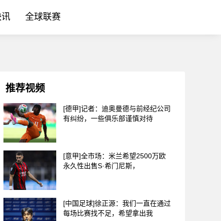
快讯
全球联赛
推荐视频
[德甲]记者：迪奥曼德与前经纪公司
有纠纷，一些俱乐部谨慎对待
[意甲]全市场：米兰希望2500万欧
永久性出售S·希门尼斯，
[中国足球]徐正源：我们一直在通过
每场比赛找不足，希望拿出我