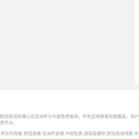
欧冠高清转播以及亚洲杯与中超免费看球，所有足球赛事完整覆盖。用户
想平台。
5 绿茵直播,体育实时观看,欧冠直播,亚洲杯直播,中超免费,绿茵直播吧,欧冠高清绿茵