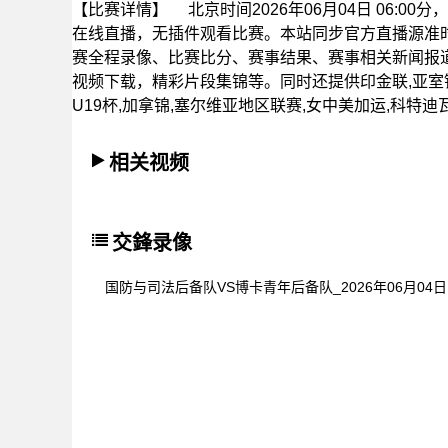
【比赛详情】
北京时间2026年06月04日 06:
在线直播，无插件观看比赛。本站同步官方直播源准
赛全程录像、比赛比分、赛事结果、赛事相关新闻报
视频下载，精彩片段集锦等。同时还提供印金联,亚室锦标
U19杯,加拿锦,塞尔维亚地区联赛,女中美加运,科特
相关视频
交鋒录像
国防与司法后备队VS博卡青年后备队_2026年06月04