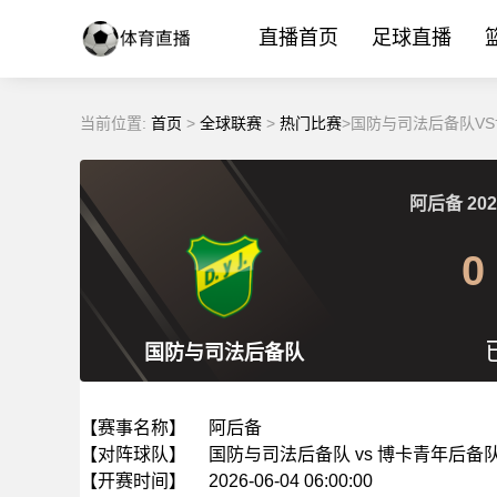
直播首页
足球直播
当前位置:
首页
>
全球联赛
>
热门比赛
>国防与司法后备队VS
阿后备
202
0
国防与司法后备队
【赛事名称】
阿后备
【对阵球队】
国防与司法后备队 vs 博卡青年后备
【开赛时间】
2026-06-04 06:00:00