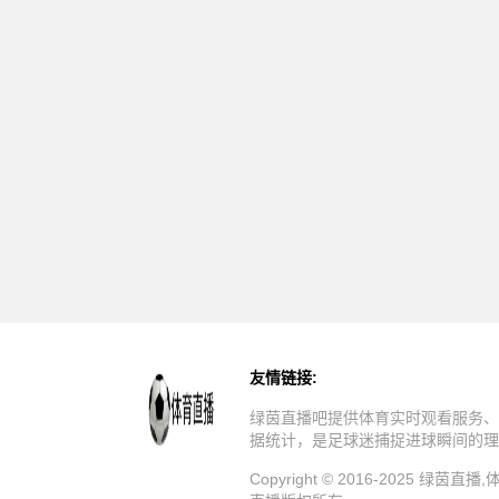
友情链接:
绿茵直播吧提供体育实时观看服务、
据统计，是足球迷捕捉进球瞬间的理
Copyright © 2016-202