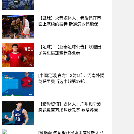
【篮球】火箭媒体人：老詹还在市
面上就续约泰特 斯通怎么还能保
【足球】【亚泰足球公告】欢迎田
子羿租借加盟长春亚泰
[中国足球]官方：2射1传，河南外援
纳萨里奥当选中超第19轮
【精彩资讯】媒体人：广州和宁波
愿花数百万求购状元签 欲培养宝
[球迷看点]阿根廷足协主席致敬大马