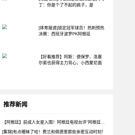
丁：你是个了不起的疯子，是
[体育报道]锁定冠军球员！热刺预热
决赛：西班牙波罗PK阿根廷
【好看推荐】阿斯：德保罗、洛塞
尔索也获得主力背心，小西蒙尼面
推荐新闻
【阿根廷】前成人女星入围！阿根廷电视台评“阿根廷恐惧症”十一
[集锦]有点暧昧了哈！费兰和佩德里那些亲密互动时刻！