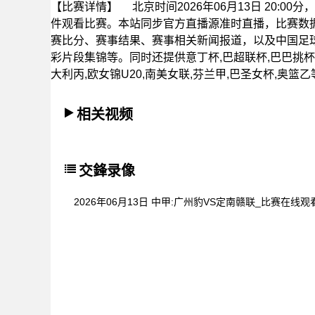
【比赛详情】
北京时间2026年06月13日 20:
件观看比赛。本站同步官方直播源准时直播，比赛数
赛比分、赛事结果、赛事相关新闻报道，以及中国足
彩片段集锦等。同时还提供意丁杯,巴超联杯,巴巴挑杯,
大利丙,欧女锦U20,南美女联,芬兰甲,巴圣女杯,奥篮
相关视频
交鋒录像
2026年06月13日 中甲:广州豹VS定南赣联_比赛在线观