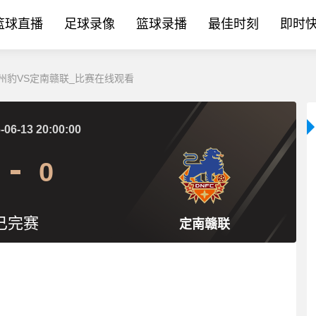
篮球直播
足球录像
篮球录播
最佳时刻
即时
:广州豹VS定南赣联_比赛在线观看
-06-13 20:00:00
0
已完赛
定南赣联