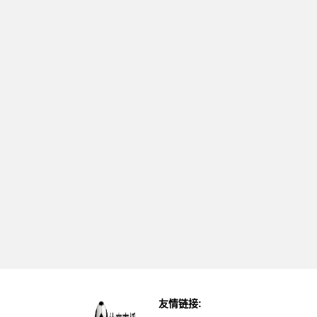
友情链接: