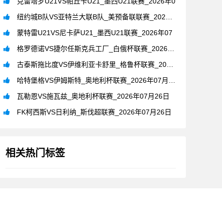
克雷塔罗U21VS帕丘卡U21_墨西U21联赛_2026年0
纽约城B队VS亚特兰大联B队_美预备联联赛_2026年07月
蒙特雷U21VS尼卡萨U21_墨西U21联赛_2026年07
格罗德诺VS捷尔任斯克兵工厂_白俄杯联赛_2026年07月2
古泰斯拖比度VS伊维利亚卡舒里_格鲁杯联赛_2026年07月
哈特堡格VS伊姆斯特_奥地利杯联赛_2026年07月26日
瓦勒恩VS施瓦兹_奥地利杯联赛_2026年07月26日
FK柯西斯VS日利纳_斯伐超联赛_2026年07月26日
相关热门标签