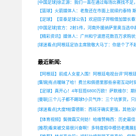
[中国足球]徐正源：我们一直在通过每场比赛找不足
【篮球】火箭媒体人：老詹还在市面上就续约泰特 
【足球】【亚泰足球公告】欢迎田子羿租借加盟长春
[中国足球]官方：2射1传，河南外援纳萨里奥当选中
【精彩资讯】媒体人：广州和宁波愿花数百万求购状
[球迷看点]阿根廷足协主席致敬大马丁：你是个了不
最近新闻:
【阿根廷】前成人女星入围！阿根廷电视台评“阿根廷
[集锦]有点暧昧了哈！费兰和佩德里那些亲密互动时
【足球】真开心！4年狂揽6800万欧！萨默维尔：
[曼联]三个儿子都不踢球❗️小贝气炸：三个坑爹货，
[球迷看点]大度❗️帕雷德斯：西班牙确实更强，其他
【体育视频】鬓微霜又何妨！哈维赞梅西：历史最佳
[推荐]看来被交易很兴奋啊！多特度假中模仿老鹰展