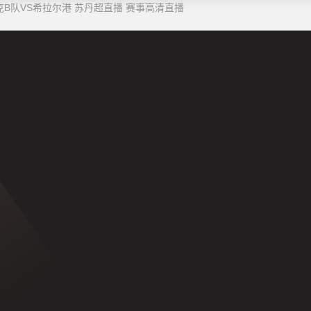
瑞克B队VS希拉尔港 苏丹超直播 赛事高清直播